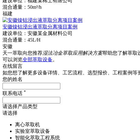
建设单位：
福建某稀土有限公司
混合通量：
50m³/h
福建
安徽镍钴浸出液萃取分离项目案例
建设单位：
安徽某金属材料公司
混合通量：
45L/H
安徽
天一萃取向您推荐
湿法冶金萃取应用解决方案
帮助您了解萃取
可以浏览
全部萃取设备
。
在线留言
如您想了解更多设备详情、工艺流程、选型报价、工程案例等
您的姓名
*
联系电话
请选择产品类型
请选择
离心萃取机
实验室萃取设备
智能化萃取工程系统