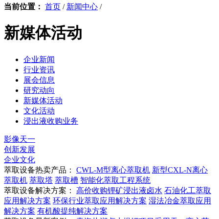
当前位置：
首页
/
新闻中心
/
新媒体活动
企业新闻
行业资讯
展会信息
研究动向
新媒体活动
文化活动
浸出液收购业务
影像天一
创新发展
企业文化
萃取设备热卖产品：
CWL-M型离心萃取机
新型CXL-N离心
萃取机
萃取塔
萃取槽
智能化萃取工程系统
萃取设备解决方案：
高价收购锂矿浸出液卤水
石油化工萃取
应用解决方案
环保行业萃取应用解决方案
湿法冶金萃取应用
解决方案
有机酸提纯解决方案