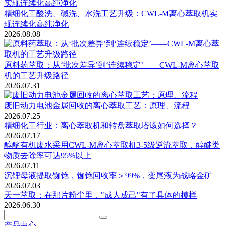
精细化工酸洗、碱洗、水洗工艺升级：CWL-M离心萃取机实
现连续化高纯净化
2026.08.08
原料药萃取：从‘批次差异’到‘连续稳定’——CWL-M离心萃取
机的工艺升级路径
2026.07.31
废旧动力电池金属回收的离心萃取工艺：原理、流程
2026.07.25
精细化工行业：离心萃取机和转盘萃取塔该如何选择？
2026.07.17
醇醚有机废水采用CWL-M离心萃取机3-5级逆流萃取，醇醚类
物质去除率可达95%以上
2026.07.11
沉锂母液提取铷铯，铷铯回收率＞99%，变尾液为战略金矿
2026.07.03
天一萃取：在那片粉尘里，"成人成己"有了具体的模样
2026.06.30
产品中心