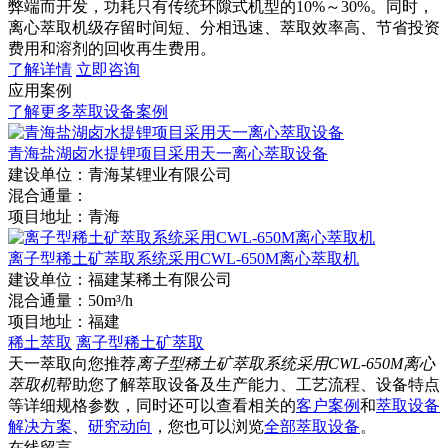
弊端而开发，功耗只有传统环隙式机型的10%～30%。同时，
离心萃取机级存留时间短、分相迅速、萃取效率高、节省投资
费用和溶剂的回收再生费用。
了解详情
立即咨询
应用案例
了解更多萃取设备案例
青海盐湖卤水提锂项目采用天一离心萃取设备
建设单位：
青海某锂业有限公司
混合通量：
项目地址：
青海
离子型稀土矿萃取系统采用CWL-650M离心萃取机
建设单位：
福建某稀土有限公司
混合通量：
50m³/h
项目地址：
福建
稀土萃取
离子型稀土矿萃取
天一萃取向您推荐
离子型稀土矿萃取系统采用CWL-650M离心
萃取机
帮助您了解萃取设备及生产能力、工艺流程、设备特点
等详细规格参数，同时还可以查看相关的
客户案例
和
萃取设备
解决方案
、
研究动向
，您也可以浏览
全部萃取设备
。
在线留言