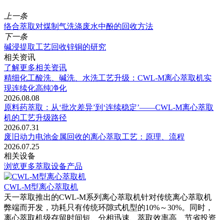
上一条
络合萃取对煤制气洗涤废水中酚的回收方法
下一条
碱浸提取工艺回收锌铜的研究
相关资讯
了解更多相关资讯
精细化工酸洗、碱洗、水洗工艺升级：CWL-M离心萃取机实
现连续化高纯净化
2026.08.08
原料药萃取：从‘批次差异’到‘连续稳定’——CWL-M离心萃取
机的工艺升级路径
2026.07.31
废旧动力电池金属回收的离心萃取工艺：原理、流程
2026.07.25
相关设备
浏览更多萃取设备产品
CWL-M型离心萃取机
天一萃取推出的CWL-M系列离心萃取机针对传统离心萃取机
弊端而开发，功耗只有传统环隙式机型的10%～30%。同时，
离心萃取机级存留时间短、分相迅速、萃取效率高、节省投资