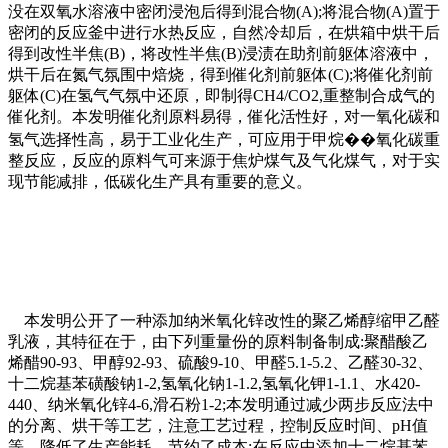
没在双氧水溶液中密闭浸泡后得到混合物(A);将混合物(A)置于
密闭的反应釜中进行水热反应，自然冷却后，在烘箱中烘干后
得到改性半焦(B)，将改性半焦(B)浸渍在助剂前躯体溶液中，
烘干后在氮气氛围中焙烧，得到催化剂前躯体(C);将催化剂前
躯体(C)在氢气气氛中还原，即制得CH4/CO2,重整制合成气的
催化剂。本发明催化剂原料易得，催化活性好，对一氧化碳和
氢气选择性高，易于工业化生产，可应用于甲烷��氧化碳重
整反应，反应的原料气可来源于焦炉煤气及气化煤气，对于实
现节能减排，低碳化生产具有重要的意义。
本发明公开了一种添加纳米氧化锌改性的聚乙烯醇缩甲乙醛
乳液，其特征在于，由下列重量份的原料制备制成:聚醋酸乙
烯醋90-93、甲醇92-93、硫酸9-10、甲醛5.1-5.2、乙醛30-32、
十二烷基苯磺酸钠1-2,氢氧化钠1-1.2,氢氧化钾1-1.1、水420-
440、纳米氧化锌4-6,滑石粉1-2;本发明通过减少两步反应法中
的分离、烘干等工艺，注意工艺过程，控制反应时间、pH值
等，降低了生产能耗，节约了成本;在反应中添加十二烷基苯