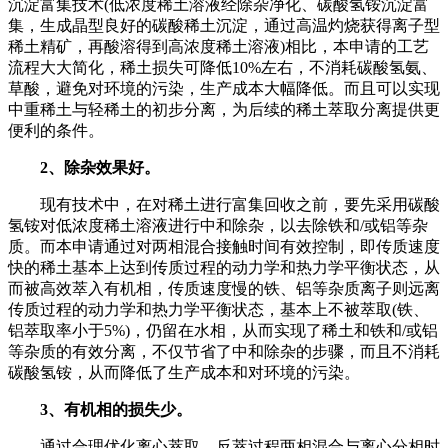
沉淀富集技术(低浓度稀土溶液经除杂净化、碳酸氢铵沉淀富
集，生成晶型良好的碳酸稀土沉淀，通过高温灼烧获得离子型
稀土精矿，再酸溶得到高浓度稀土溶液)相比，本申请的工艺
流程大大简化，稀土损失可降低10%左右，不消耗碳酸氢氨、
草酸，避免对环境的污染，生产成本大幅降低。而且可以实现
中重稀土与轻稀土的初步分离，为后续的稀土萃取分离提供更
便利的条件。
2、除杂效果好。
现有技术中，在对稀土进行富集回收之前，要先采用碳酸
氢铵对低浓度稀土溶液进行中和除杂，以去除铁和/或铝等杂
质。而本申请通过对两相混合接触时间有效控制，即传质速度
快的稀土基本上达到传质过程的动力学和热力学平衡状态，从
而被高效萃入有机相，传质速度慢的铁、铝等杂质离子则远离
传质过程的动力学和热力学平衡状态，基本上不被萃取(铁、
铝萃取率小于5%)，仍留在水相，从而实现了稀土和铁和/或铝
等杂质的有效分离，不仅节省了中和除杂的步骤，而且不消耗
碳酸氢铵，从而降低了生产成本和对环境的污染。
3、有机相的损失少。
通过合理优化离心萃取、反萃过程两相混合与离心分相时