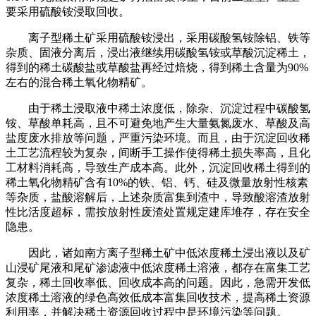
要采用硫酸铵浸取回收。
离子型稀土矿采用硫酸铵浸出，采用碳酸氢铵除铝、铁等
杂质、固液分离后，浸出液继续用碳酸氢铵或草酸沉淀稀土，
得到的稀土碳酸盐或草酸盐再经过焙烧，得到稀土含量为90%
左右的混合稀土氧化物精矿。
由于稀土浸取液中稀土浓度低，除杂、沉淀过程中碳酸氢
铵、草酸单耗高，且不可避免地产生大量氨氮废水、草酸及高
盐度废水排放等问题，严重污染环境。而且，由于沉淀回收稀
土工艺流程较为复杂，间断手工操作使得稀土损失率高，且化
工材料消耗高，导致生产成本高。此外，沉淀回收稀土得到的
稀土氧化物精矿含有10%的铁、铝、钙、硅及微量放射性核素
等杂质，盐酸溶解后，上述杂质富集到渣中，导致酸溶渣放射
性比活度超标，需按放射性废渣处置规定建库堆存，存在安全
隐患。
因此，诸如南方离子型稀土矿中低浓度稀土浸出液以及矿
山浸矿尾液和尾矿渗滤液中低浓度稀土溶液，都存在富集工艺
复杂，稀土回收率低、回收成本高的问题。因此，急需开发低
浓度稀土溶液的绿色高效低成本富集回收技术，提高稀土资源
利用率，并解决稀土资源回收过程中是环境污染等问题。