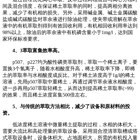
间及混合强度，在保证稀土萃取率的同时，提高两相分离效
果，减少了有机相的损失。另外，采用碱金属、碱土金属碳酸
盐或碱式碳酸盐对萃余液进行除油处理，使夹带或溶解在萃余
液中的有机萃取剂得到有效回收利用，有机相回收利用率达到
98%以上，除油后的萃余液中有机磷含量小于1mg/l，达到国
家环保标准要求。
4、3萃取富集效率高。
p507、p227均为酸性磷类萃取剂，萃取一个稀土离子，要
置换3个氢离子，随着水相酸度升高，稀土萃取率下降，即稀
土的萃取率与水相酸度成反比。对于稀土浓度高于1g/l的稀土
溶液，先用p507萃取中重稀土，再通过调节萃余液水相酸度，
进一步再用p507萃取轻稀土，从而达到提高稀土萃取率(>99)
的效果，而且稀土浓度富集500倍左右。
5、与传统的萃取方法相比，减少了设备和原材料的投
资。
低浓度稀土溶液中微量稀土提取的过程，水相的体积大，
需要大流比和高处理量的萃取设备。采用混合澄清萃取槽或塔
式萃取设备时，设备体积大、占地面积大，所需的有机投入量