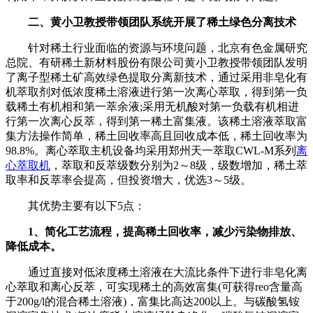
二、黄小卫教授带领团队系统开展了稀土绿色分离技术
针对稀土行业面临的资源与环境问题，北京有色金属研究
总院、有研稀土新材料股份有限公司黄小卫教授带领团队发明
了离子型稀土矿高效绿色提取分离新技术，通过采用非皂化有
机萃取剂对低浓度稀土溶液进行第一次离心萃取，得到第一负
载稀土有机相和第一萃余液;采用无机酸对第一负载有机相进
行第一次离心反萃，得到第一稀土富集液。该稀土溶液萃取富
集方法操作简单，稀土回收率高且回收成本低，稀土回收率为
98.8%。离心萃取主机设备均采用郑州天一萃取CWL-M系列
离
心萃取机
，萃取和反萃级数分别为2～8级，级数增加，稀土萃
取率和反萃率会提高，但投资增大，优选3～5级。
其优势主要有以下5点：
1、简化工艺流程，提高稀土回收率，减少污染物排放、
降低成本。
通过直接对低浓度稀土溶液在大流比条件下进行非皂化离
心萃取和离心反萃，可实现稀土的高效富集(可获得reo含量高
于200g/l的混合稀土溶液)，富集比高达200以上。与碳酸氢铵