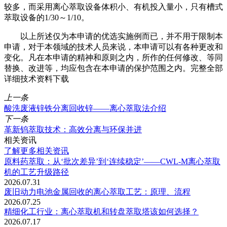
较多，而采用离心萃取设备体积小、有机投入量小，只有槽式
萃取设备的1/30～1/10。
以上所述仅为本申请的优选实施例而已，并不用于限制本
申请，对于本领域的技术人员来说，本申请可以有各种更改和
变化。凡在本申请的精神和原则之内，所作的任何修改、等同
替换、改进等，均应包含在本申请的保护范围之内。完整全部
详细技术资料下载
上一条
酸洗废液锌铁分离回收锌——离心萃取法介绍
下一条
革新钨萃取技术：高效分离与环保并进
相关资讯
了解更多相关资讯
原料药萃取：从‘批次差异’到‘连续稳定’——CWL-M离心萃取
机的工艺升级路径
2026.07.31
废旧动力电池金属回收的离心萃取工艺：原理、流程
2026.07.25
精细化工行业：离心萃取机和转盘萃取塔该如何选择？
2026.07.17