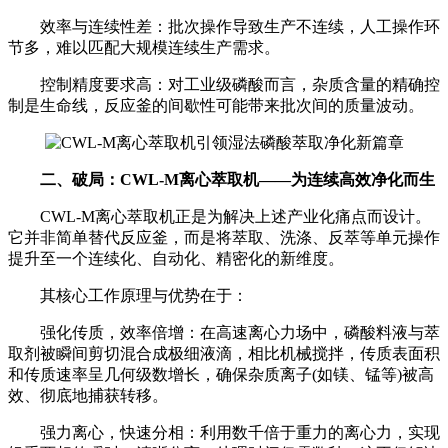
效率与连续性差：批次操作导致生产不连续，人工操作环
节多，难以匹配大规模连续生产需求。
控制精度要求高：对工业级磷酸而言，杂质含量的精确控
制是生命线，反应釜的间歇性可能带来批次间的质量波动。
二、破局：CWL-M离心萃取机——为连续高效净化而生
CWL-M离心萃取机正是为解决上述产业化痛点而设计。
它并非简单替代反应釜，而是将萃取、洗涤、反萃等单元操作
提升至一个连续化、自动化、精密化的新维度。
其核心工作原理与优势在于：
强化传质，效率倍增：在高速离心力场中，磷酸料液与萃
取剂被瞬间剪切混合成极细液滴，相比机械搅拌，传质表面积
和传质速率呈几何级数增长，确保杂质离子(如镁、锰等)被高
效、彻底地捕获转移。
强力离心，快速分相：利用数千倍于重力的离心力，实现