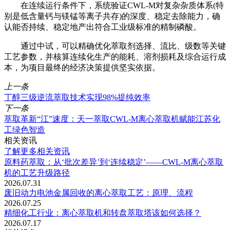
在连续运行条件下，系统验证CWL-M对复杂杂质体系(特
别是低含量钙与镁锰等离子共存)的深度、稳定去除能力，确
认能否持续、稳定地产出符合工业级标准的精制磷酸。
通过中试，可以精确优化萃取剂选择、流比、级数等关键
工艺参数，并核算连续化生产的能耗、溶剂损耗及综合运行成
本，为项目最终的经济决策提供坚实依据。
上一条
丁醇三级逆流萃取技术实现98%提纯效率
下一条
萃取革新“江”速度：天一萃取CWL-M离心萃取机赋能江苏化
工绿色智造
相关资讯
了解更多相关资讯
原料药萃取：从‘批次差异’到‘连续稳定’——CWL-M离心萃取
机的工艺升级路径
2026.07.31
废旧动力电池金属回收的离心萃取工艺：原理、流程
2026.07.25
精细化工行业：离心萃取机和转盘萃取塔该如何选择？
2026.07.17