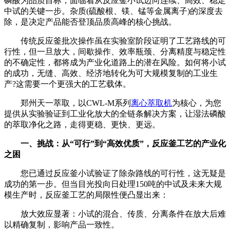
磷酸为品质目标，面临着从反应釜小试迈向连续、高效、稳定
中试的关键一步。杂质(硫酸根、镁、锰等金属离子)的深度去
除，是决定产品能否登顶品质高峰的核心挑战。
传统反应釜批次操作虽在实验室阶段证明了工艺路线的可
行性，但一旦放大，间歇操作、效率瓶颈、分离精度与稳定性
的不确定性，都将成为产业化道路上的潜在风险。如何将小试
的成功，无缝、高效、经济地转化为可大规模复制的工业生
产?这需要一个更强大的工艺载体。
郑州天一萃取，以CWL-M系列
离心萃取机
为核心，为您
提供从实验验证到工业化放大的全链条解决方案，让湿法磷酸
的萃取净化之路，走得更稳、更快、更远。
一、挑战：从“可行”到“高效优质”，反应釜工艺的产业化
之困
您已通过反应釜小试验证了除杂路线的可行性，这无疑是
成功的第一步。但当目光投向日处理150吨的中试及未来大规
模生产时，反应釜工艺的局限性便凸显出来：
放大效应显著：小试的混合、传质、分离条件在放大后难
以精确复制，影响产品一致性。