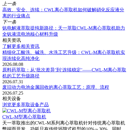
上一条
高效、安全、连续：CWL离心萃取机如何破解硝化反应液分
离的行业痛点
下一条
钒电解液萃取提纯新路径：天一萃取CWL-M离心萃取机助力
全钒液流电池核心材料升级
相关资讯
了解更多相关资讯
精细化工酸洗、碱洗、水洗工艺升级：CWL-M离心萃取机实
现连续化高纯净化
2026.08.08
原料药萃取：从‘批次差异’到‘连续稳定’——CWL-M离心萃取
机的工艺升级路径
2026.07.31
废旧动力电池金属回收的离心萃取工艺：原理、流程
2026.07.25
相关设备
浏览更多萃取设备产品
CWL-M型离心萃取机
天一萃取推出的CWL-M系列离心萃取机针对传统离心萃取机
弊端而开发，功耗只有传统环隙式机型的10%～30%。同时，