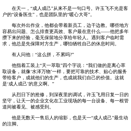
在天一，“成人成己”从来不是一句口号。许玉飞不光是客
户的“设备医生”，也是团队里的“暖心大哥”。
每次外出作业，他都会带着新员工，边干边教。哪些地方
容易出问题、怎么排查更高效、客户最在意什么——他把多年
攒下来的经验，毫无保留地分享给年轻人。遇到客户临时需
求，他总是先保障对方生产，哪怕牺牲自己的休息时间。
有人问他：“这么拼，不累吗?”
他指着工装上“天一萃取”四个字说：“我们做的是离心萃
取设备，就像‘水泽万物’一样，要把可靠的技术、贴心的服务
带给客户，成就他们的生产，也成就我们自己的价值。这就
是‘成人成己’的意义啊。”
从烈日下的抢修，到深夜里的调试，许玉飞用日复一日的
坚守，让天一的企业文化在工业现场的每一台设备、每一根管
道间被看见、被感受到。
他是无数天一售后人的缩影，也是天一“成人成己”最生动
的注脚。