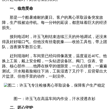
一、临危受命
那是一个酷暑难耐的夏日。客户的离心萃取设备突发故
障，生产线被迫停机。每一分钟的延误，都意味着巨大的经济
损失。
接到电话时，许玉飞刚结束连续三天的外地调试，还没来
得及好好喘口气。但他没有丝毫犹豫——收拾工具包，带上团
队，连夜驱车数百公里。
赶到现场时，车间里已经闷得像蒸笼，温度逼近40℃。他
换上工装，戴上安全帽，一头钻进设备区。阀门、仪表、管
路、核心部件……他蹲在狭窄的缝隙里，一点点排查，一遍遍
测试。汗水顺着脸颊往下淌，工装湿透了又拧干，后背晕出大
片盐渍。但他手里的动作，一刻没停。
图一：许玉飞在高温车间内作业，汗水浸透衣衫
二、匠心守护